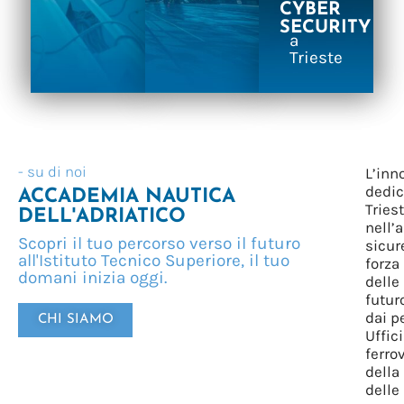
CYBER
SECURITY
a
Trieste
- su di noi
L’inn
dedic
ACCADEMIA NAUTICA
Tries
DELL'ADRIATICO
nell’
Scopri il tuo percorso verso il futuro
sicur
all'Istituto Tecnico Superiore, il tuo
forza
domani inizia oggi.
delle
futur
dai p
CHI SIAMO
Uffic
ferro
della
delle