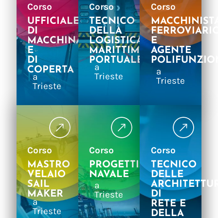
Corso
Corso
Corso
UFFICIALE
TECNICO
MACCHINIST
DI
DELLA
FERROVIARI
MACCHINA
LOGISTICA
E
E
MARITTIMO-
AGENTE
DI
PORTUALE
POLIFUNZIO
a
COPERTA
a
Trieste
a
Trieste
Trieste
Corso
Corso
Corso
MASTRO
PROGETTISTA
TECNICO
VELAIO
NAVALE
DELLE
SAIL
ARCHITETTU
a
MAKER
DI
Trieste
a
RETE E
Trieste
DELLA