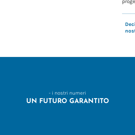
proge
Deci
nost
- i nostri numeri
UN FUTURO GARANTITO