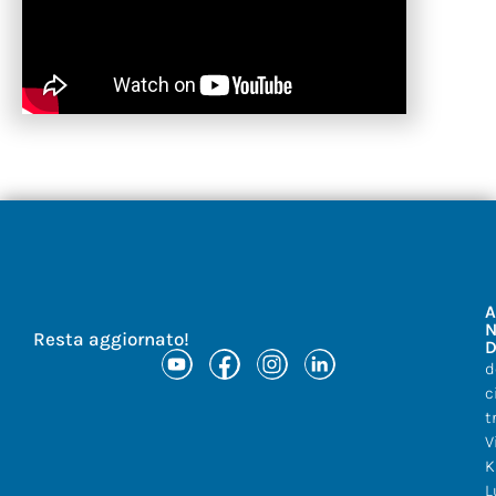
A
N
Resta aggiornato!
D
d
c
t
V
K
L