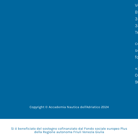
V
B
3
3
T
c
s
f
+
0
9
Copyright © Accademia Nautica dell'Adriatico 2024
Si è beneficiato del sostegno cofinanziato dal Fondo sociale europeo Plus
della Regione autonoma Friuli Venezia Giulia